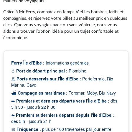
milliers de voyageurs.
Grâce à Mr Ferry, comparez en temps réel les horaires, tarifs et
compagnies, et réservez votre billet au meilleur prix en quelques
clics. Que vous voyagiez avec ou sans véhicule, nous vous
aidons à trouver l’option idéale pour un trajet confortable et
économique.
Ferry Île d'Elbe :
Informations générales
⚓
Port de départ principal :
Piombino
🚢
Ports desservis sur l'Île d'Elbe :
Portoferraio, Rio
Marina, Cavo
⛴️
Compagnies maritimes :
Toremar, Moby, Blu Navy
➡️
Premiers et derniers départs vers l'Île d'Elbe :
dès
5 h 30 - jusqu'à 22 h 30
⬅️
Premiers et derniers départs depuis l'Île d'Elbe :
dès 5 h - jusqu'à 21 h
📅
Fréquence :
plus de 100 traversées par jour entre