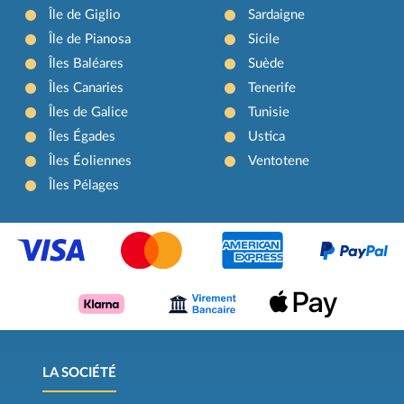
Île de Giglio
Sardaigne
Île de Pianosa
Sicile
Îles Baléares
Suède
Îles Canaries
Tenerife
Îles de Galice
Tunisie
Îles Égades
Ustica
Îles Éoliennes
Ventotene
Îles Pélages
LA SOCIÉTÉ