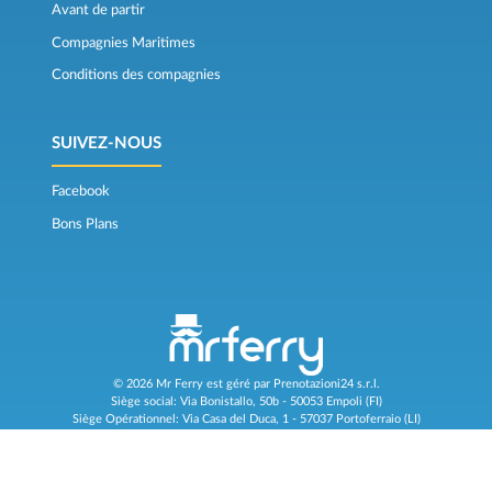
Avant de partir
Compagnies Maritimes
Conditions des compagnies
SUIVEZ-NOUS
Facebook
Bons Plans
© 2026 Mr Ferry est géré par Prenotazioni24 s.r.l.
Siège social: Via Bonistallo, 50b - 50053 Empoli (FI)
Siège Opérationnel: Via Casa del Duca, 1 - 57037 Portoferraio (LI)
P.IVA/C.F./Iscr. Reg. Imp. CCIAA Liv. 01512130491 | Nr. REA CCIA FI - 699553
Aut.Amm.Prov. LI n 1819 del 16/01/06 - Fondo Garanzia Viaggi ASSIMUTUA
Fideiussione N° 026004