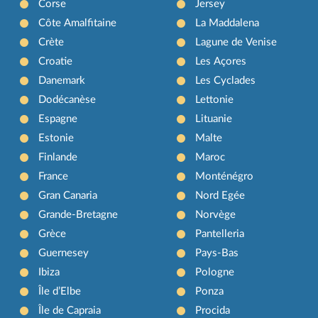
Corse
Jersey
Côte Amalfitaine
La Maddalena
Crète
Lagune de Venise
Croatie
Les Açores
Danemark
Les Cyclades
Dodécanèse
Lettonie
Espagne
Lituanie
Estonie
Malte
Finlande
Maroc
France
Monténégro
Gran Canaria
Nord Egée
Grande-Bretagne
Norvège
Grèce
Pantelleria
Guernesey
Pays-Bas
Ibiza
Pologne
Île d’Elbe
Ponza
Île de Capraia
Procida