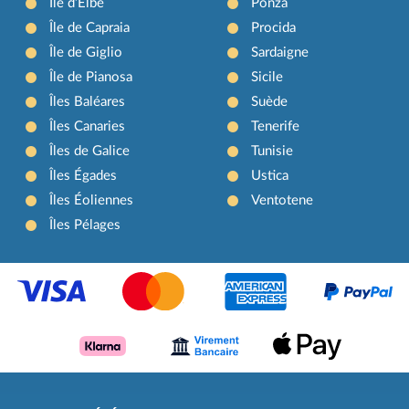
Île d’Elbe
Ponza
Île de Capraia
Procida
Île de Giglio
Sardaigne
Île de Pianosa
Sicile
Îles Baléares
Suède
Îles Canaries
Tenerife
Îles de Galice
Tunisie
Îles Égades
Ustica
Îles Éoliennes
Ventotene
Îles Pélages