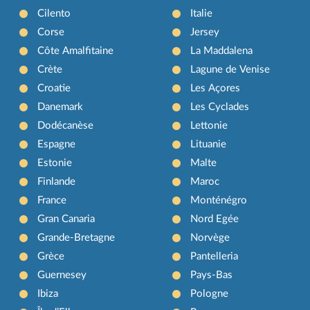
Cilento
Italie
Corse
Jersey
Côte Amalfitaine
La Maddalena
Crète
Lagune de Venise
Croatie
Les Açores
Danemark
Les Cyclades
Dodécanèse
Lettonie
Espagne
Lituanie
Estonie
Malte
Finlande
Maroc
France
Monténégro
Gran Canaria
Nord Egée
Grande-Bretagne
Norvège
Grèce
Pantelleria
Guernesey
Pays-Bas
Ibiza
Pologne