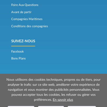
Foire Aux Questions
Avant de partir
Compagnies Maritimes
Conditions des compagnies
SUIVEZ-NOUS
Facebook
Bons Plans
Nous utilisons des cookies techniques, propres ou de tiers, pour
analyser le trafic sur ce site web, améliorer votre expérience de
navigation et vous montrer des publicités personnalisées. Vous
© 2026 Mr Ferry est géré par Prenotazioni24 s.r.l.
pouvez accepter tous les cookies, les refuser ou gérer vos
Siège social: Via Bonistallo, 50b - 50053 Empoli (FI)
préférences.
En savoir plus
Siège Opérationnel: Via Casa del Duca, 1 - 57037 Portoferraio (LI)
P.IVA/C.F./Iscr. Reg. Imp. CCIAA Liv. 01512130491 | Nr. REA CCIA FI - 699553