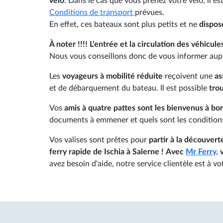
vélo
. Dans le cas que vous prenez votre vélo, il e
Conditions de transport
prévues.
En effet, ces bateaux sont plus petits et ne
dispos
À noter !!!!
L’entrée et la circulation des véhicules
Nous vous conseillons donc de vous informer aup
Les
voyageurs à mobilité réduite
reçoivent une
as
et de débarquement du bateau. Il est possible
tro
Vos
amis à quatre pattes sont les bienvenus à bo
documents à emmener et quels sont les conditions
Vos valises sont prêtes pour
partir à la découvert
ferry rapide de Ischia à Salerne !
Avec
Mr Ferry,
v
avez besoin d'aide, notre service clientèle est à vo