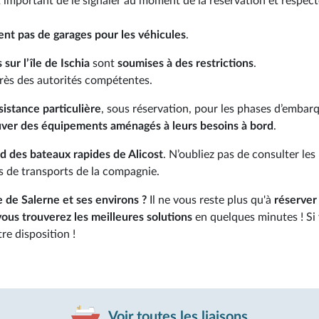
st important de le signaler au moment de la réservation et respect
ent pas de garages pour les véhicules
.
 sur l’île de Ischia
sont
soumises à des restrictions
.
rès des autorités compétentes.
sistance particulière
, sous réservation, pour les phases d’emba
uver des équipements aménagés à leurs besoins à bord
.
rd des bateaux rapides de Alicost
. N’oubliez pas de consulter les
 de transports de la compagnie.
e de Salerne et ses environs ?
Il ne vous reste plus qu'à
réserver
ous trouverez les meilleures solutions
en quelques minutes ! Si
tre disposition !
Voir toutes les liaisons