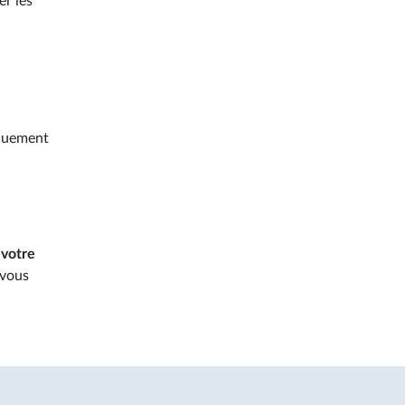
er les
rquement
 votre
 vous