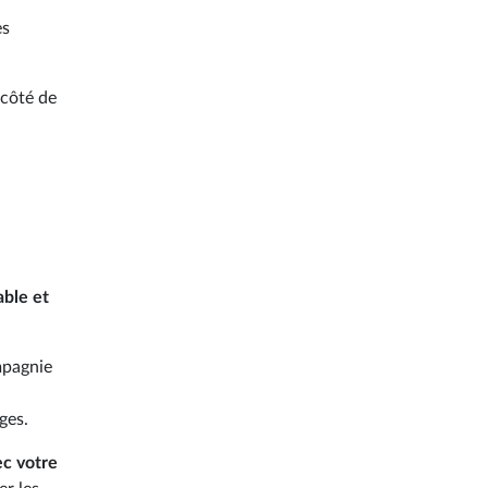
es
 côté de
able et
mpagnie
ges.
c votre