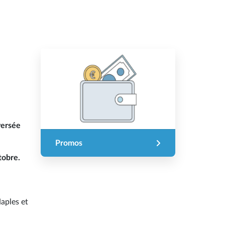
versée
Promos
tobre.
Naples et