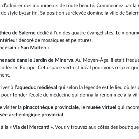
t d’admirer des monuments de toute beauté. Commencez par la
t de style byzantin. Sa position surélevée domine la ville de Saler
thieu de Salerne
dédié à l'un des quatre évangélistes. Le monume
ntérieur décoré de mosaïques et peintures.
césain « San Matteo »
.
enade dans le Jardin de Minerva
. Au Moyen-Âge, il était fréqu
fondée en Europe. Cet espace vert est idéal pour vous relaxer qu
ment.
rivez à
l’aqueduc médiéval
qui selon la légende est le lieu où les
 pour fonder l’école de médecine qui donna la renommée à la vill
e visiter la
pinacothèque provinciale
, le
musée virtuel
qui racon
sée archéologique provincial
.
à la « Via dei Mercanti »
. Vous y trouvez aux côtés des boutique