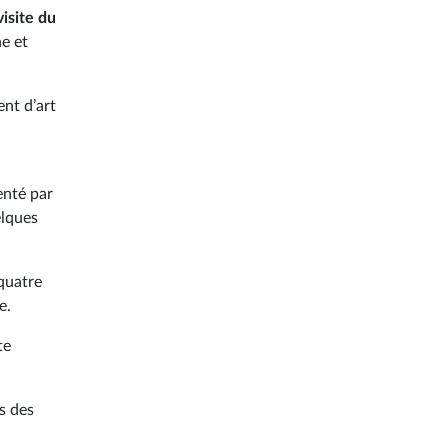
visite du
ne et
nt d’art
enté par
elques
 quatre
e.
te
s des