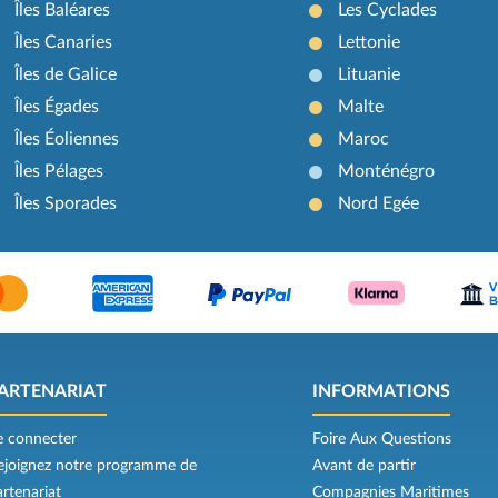
Îles Baléares
Les Cyclades
Îles Canaries
Lettonie
Îles de Galice
Lituanie
Îles Égades
Malte
Îles Éoliennes
Maroc
Îles Pélages
Monténégro
Îles Sporades
Nord Egée
ARTENARIAT
INFORMATIONS
e connecter
Foire Aux Questions
ejoignez notre programme de
Avant de partir
artenariat
Compagnies Maritimes