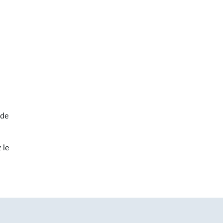
 de
 le