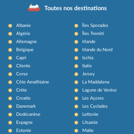
Toutes nos destinations
Albanie
Îles Sporades
Algérie
Îles Tremiti
Allemagne
Irlande
Belgique
Irlande du Nord
Capri
Ischia
Cilento
Italie
Corse
Jersey
Côte Amalfitaine
La Maddalena
Crète
Lagune de Venise
Croatie
Les Açores
Danemark
Les Cyclades
Dodécanèse
Lettonie
Espagne
Lituanie
Estonie
Malte