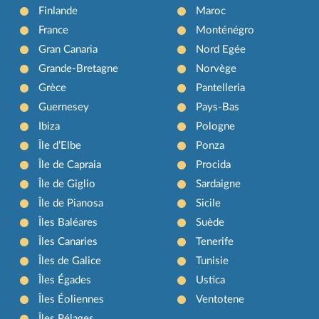
Finlande
Maroc
France
Monténégro
Gran Canaria
Nord Egée
Grande-Bretagne
Norvège
Grèce
Pantelleria
Guernesey
Pays-Bas
Ibiza
Pologne
Île d’Elbe
Ponza
Île de Capraia
Procida
Île de Giglio
Sardaigne
Île de Pianosa
Sicile
Îles Baléares
Suède
Îles Canaries
Tenerife
Îles de Galice
Tunisie
Îles Égades
Ustica
Îles Éoliennes
Ventotene
Îles Pélages