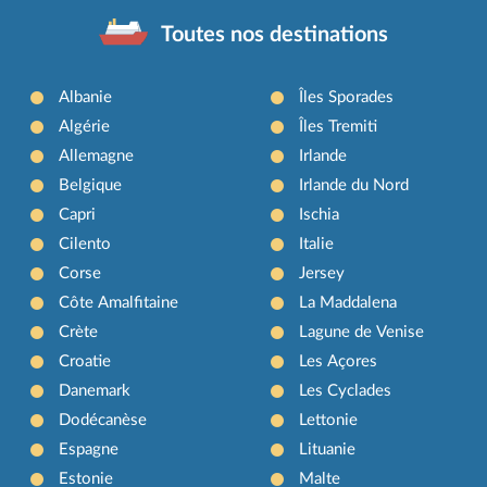
Toutes nos destinations
Albanie
Îles Sporades
Algérie
Îles Tremiti
Allemagne
Irlande
Belgique
Irlande du Nord
Capri
Ischia
Cilento
Italie
Corse
Jersey
Côte Amalfitaine
La Maddalena
Crète
Lagune de Venise
Croatie
Les Açores
Danemark
Les Cyclades
Dodécanèse
Lettonie
Espagne
Lituanie
Estonie
Malte