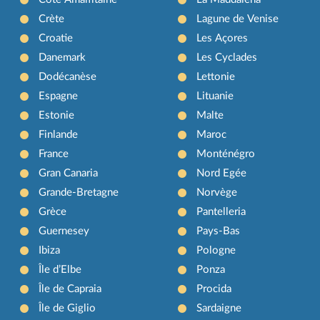
Crète
Lagune de Venise
Croatie
Les Açores
Danemark
Les Cyclades
Dodécanèse
Lettonie
Espagne
Lituanie
Estonie
Malte
Finlande
Maroc
France
Monténégro
Gran Canaria
Nord Egée
Grande-Bretagne
Norvège
Grèce
Pantelleria
Guernesey
Pays-Bas
Ibiza
Pologne
Île d’Elbe
Ponza
Île de Capraia
Procida
Île de Giglio
Sardaigne