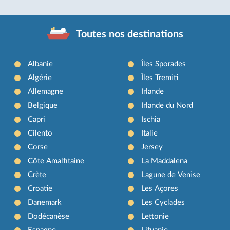
Toutes nos destinations
Albanie
Îles Sporades
Algérie
Îles Tremiti
Allemagne
Irlande
Belgique
Irlande du Nord
Capri
Ischia
Cilento
Italie
Corse
Jersey
Côte Amalfitaine
La Maddalena
Crète
Lagune de Venise
Croatie
Les Açores
Danemark
Les Cyclades
Dodécanèse
Lettonie