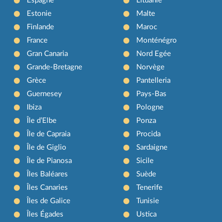
Espagne
Lituanie
Estonie
Malte
Finlande
Maroc
France
Monténégro
Gran Canaria
Nord Egée
Grande-Bretagne
Norvège
Grèce
Pantelleria
Guernesey
Pays-Bas
Ibiza
Pologne
Île d’Elbe
Ponza
Île de Capraia
Procida
Île de Giglio
Sardaigne
Île de Pianosa
Sicile
Îles Baléares
Suède
Îles Canaries
Tenerife
Îles de Galice
Tunisie
Îles Égades
Ustica