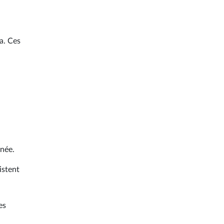
a. Ces
nnée.
istent
es