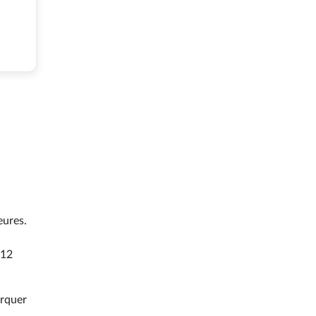
eures.
 12
arquer