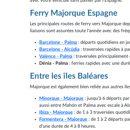
avec votre véhicule sans passer par l’Espagne.
Ferry Majorque Espagne
Les principales routes de ferry vers Majorque depu
liaisons sont assurées toute l’année avec des fréq
Barcelone - Palma
: départs quotidiens en jo
Barcelone - Alcúdia
: traversées rapides à pa
Valence - Palma
: traversées principalement 
Dénia - Palma
: ferries rapides avec une dur
Entre les îles Baléares
Majorque est également bien reliée aux autres îles
Minorque - Majorque
: jusqu’à 6 départs par
aussi entre Mahón et Palma avec escale à Al
Ibiza - Majorque
: de 1 à 3 traversées quotid
Formentera - Majorque
: de 1 à 2 départs pa
d’une durée de 4 à 8 heures.