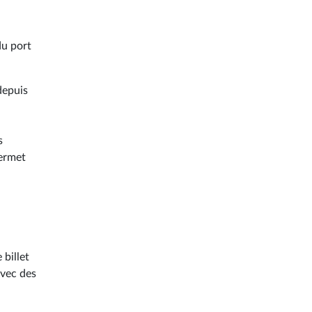
du port
 depuis
s
permet
 billet
avec des