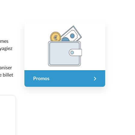
times
yagiez
aniser
 billet
Promos