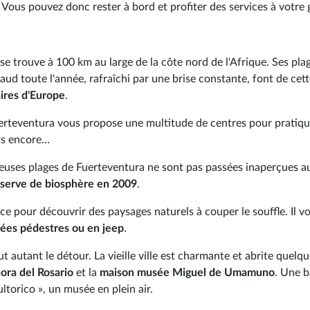
 Vous pouvez donc rester à bord et profiter des services à votre 
 se trouve à 100 km au large de la côte nord de l'Afrique. Ses pla
aud toute l'année, rafraîchi par une brise constante, font de cette
aires d'Europe
.
erteventura vous propose une multitude de centres pour pratique
rts encore…
lleuses plages de Fuerteventura ne sont pas passées inaperçues a
éserve de biosphère en 2009
.
ce pour découvrir des paysages naturels à couper le souffle. Il v
ées pédestres ou en jeep
.
t autant le détour. La vieille ville est charmante et abrite quelq
ora del Rosario
et la
maison musée Miguel de Umamuno
. Une b
torico », un musée en plein air.