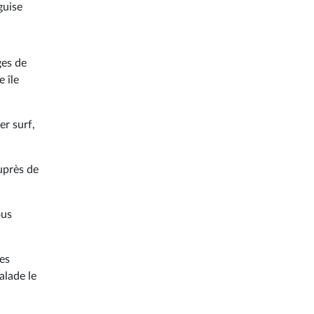
guise
ges de
 île
r surf,
uprès de
ous
ues
alade le