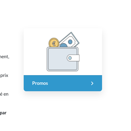
ment,
 prix
Promos
é en
par