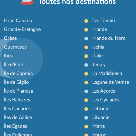
Toutes nos destinations
Gran Canaria
Îles Tremiti
Grande-Bretagne
Irlande
Grèce
Irlande du Nord
Guernesey
Ischia
Ibiza
Italie
Île d’Elbe
Jersey
Île de Capraia
La Maddalena
Île de Giglio
Lagune de Venise
Île de Pianosa
Les Açores
Îles Baléares
Les Cyclades
Îles Canaries
Lettonie
Îles de Galice
Lituanie
Îles Égades
Malte
Îles Éoliennes
Maroc