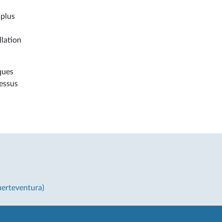
 plus
llation
ques
cessus
uerteventura)