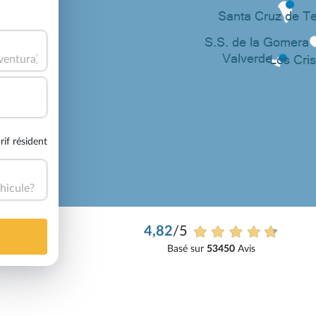
rif résident
hicule?
4,82
/5
Basé sur
53450
Avis