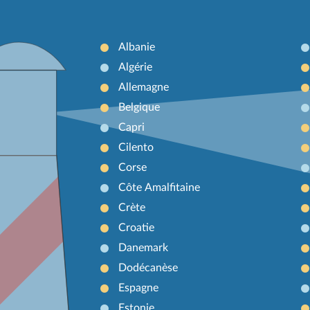
Albanie
Algérie
Allemagne
Belgique
Capri
Cilento
Corse
Côte Amalfitaine
Crète
Croatie
Danemark
Dodécanèse
Espagne
Estonie