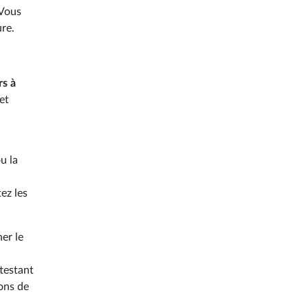
 Vous
ure.
rs à
et
u la
ez les
her le
testant
ions de