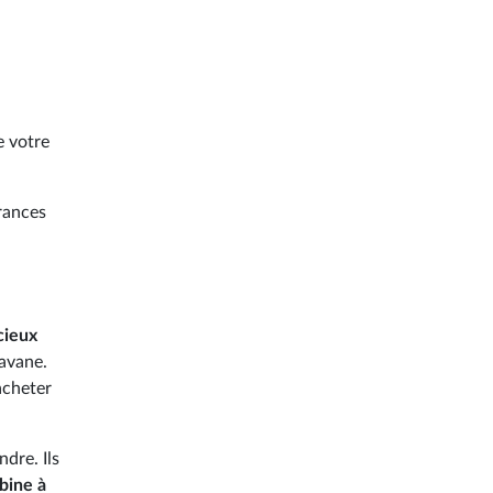
 votre
rances
cieux
avane.
acheter
dre. Ils
bine à