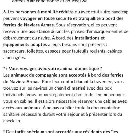
dotées d’air conditionné et douche/wc.
♿ Les
personnes à mobilité réduite
ou avec tout autre handicap
peuvent
voyager en toute sécurité et tranquillité à bord des
ferries de Naviera Armas.
Sous réservation, elles peuvent
recevoir une
assistance
durant les phases d’embarquement et de
débarquement du navire. À bord, des
installations et
équipements adaptés
à leurs besoins sont présents :
ascenseurs, toilettes, espaces pour fauteuils roulants, cabines
aménagées.
🐾
Vous voyagez avec votre animal domestique ?
Les
animaux de compagnie sont acceptés à bord des ferries
de Naviera Armas.
Pour leur confort durant la traversée, vous
trouvez sur les navires un
chenil climatisé
avec des box
individuels. Vous pouvez également choisir de l’emmener avec
vous en cabine. Il est alors nécessaire réserver une
cabine avec
accès aux animaux
. À ne pas oublier toute la documentation
sanitaire nécessaire durant votre séjour et à présenter lors du
check-in.
❗ Des
tarifs spéciaux sont accordés aux résidents des îles