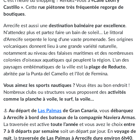
C’est l’heure du shopping ? Rendez-vous à
«Calle Léon y
Castillo »
. Cette
rue piétonne très fréquentée regorge de
boutiques
.
Arrecife est aussi une
destination balnéaire par excellence
.
N’attendez plus et partez faire un bain de soleil… Le littoral
d'Arrecife serpente le long d'une vaste promenade. Ses origines
volcaniques donnent lieu à une grande variété naturelle,
notamment au niveau des falaises maritimes et des nombreuses
colonies d'oiseaux aquatiques qui peuplent la région. L'un des
paysages emblématiques de la ville est la
plage de Reducto
,
abritée par la Punta del Camello et l'îlot de Fermina.
Vous aimez les sports nautiques ?
Vous êtes au bon endroit !
Nombreux clubs ou structures vous proposent des
activités
comme la planche à voile, le surf, la voile...
⚓
Au départ de
Las Palmas
de Gran Canaria
, vous
débarquez
à Arrecife à bord des bateaux de la compagnie Naviera Armas
.
La traversée est active
toute l’année
et vous avez le choix
entre
7 à 8 départs par semaine
soit un départ par jour. En
voyage de
nuit
, la
traversée de Las Palmas à Arrecife dure environ 6h40
.