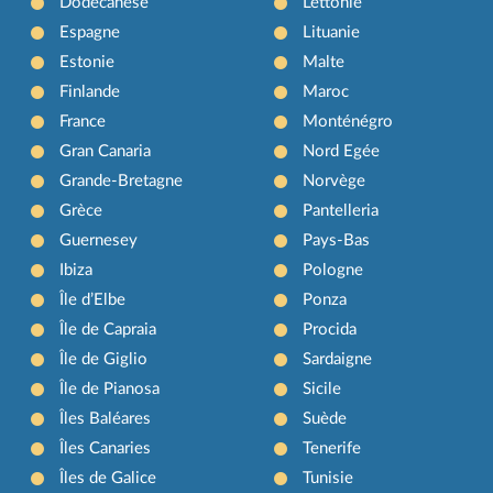
Dodécanèse
Lettonie
Espagne
Lituanie
Estonie
Malte
Finlande
Maroc
France
Monténégro
Gran Canaria
Nord Egée
Grande-Bretagne
Norvège
Grèce
Pantelleria
Guernesey
Pays-Bas
Ibiza
Pologne
Île d’Elbe
Ponza
Île de Capraia
Procida
Île de Giglio
Sardaigne
Île de Pianosa
Sicile
Îles Baléares
Suède
Îles Canaries
Tenerife
Îles de Galice
Tunisie