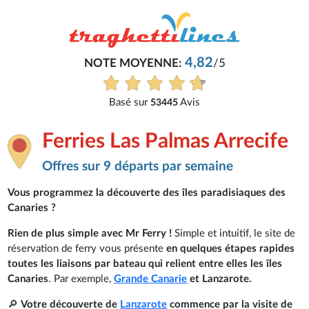
Philippe
/5
Très bon service, tout s'est bien pas
Voir tous les avis
Ferries Las Palmas Arrecife
Offres sur 9 départs par semaine
Vous programmez la découverte des îles paradisiaques des
Canaries ?
Rien de plus simple avec Mr Ferry !
Simple et intuitif, le site de
réservation de ferry vous présente
en quelques étapes rapides
toutes les liaisons par bateau qui relient entre elles les îles
Canaries
. Par exemple,
Grande Canarie
et Lanzarote.
🔎
Votre découverte de
Lanzarote
commence par la visite de