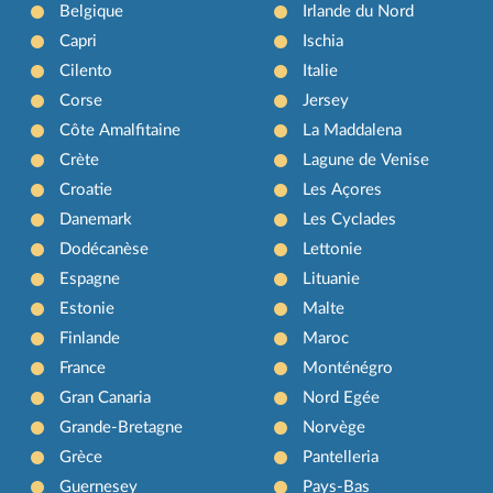
Belgique
Irlande du Nord
Capri
Ischia
Cilento
Italie
Corse
Jersey
Côte Amalfitaine
La Maddalena
Crète
Lagune de Venise
Croatie
Les Açores
Danemark
Les Cyclades
Dodécanèse
Lettonie
Espagne
Lituanie
Estonie
Malte
Finlande
Maroc
France
Monténégro
Gran Canaria
Nord Egée
Grande-Bretagne
Norvège
Grèce
Pantelleria
Guernesey
Pays-Bas