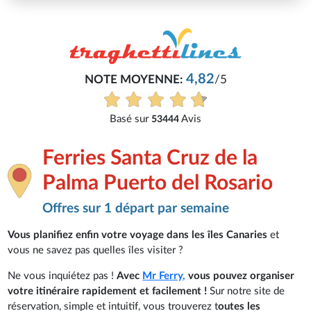
Philippe
/5
Très bon service, tout s'est bien pas
Voir tous les avis
Ferries Santa Cruz de la
Palma Puerto del Rosario
Offres sur 1 départ par semaine
Vous planifiez enfin votre voyage dans les îles Canaries
et
vous ne savez pas quelles îles visiter ?
Ne vous inquiétez pas !
Avec
Mr Ferry,
vous pouvez organiser
votre itinéraire rapidement et facilement !
Sur notre site de
réservation, simple et intuitif, vous trouverez t
outes les