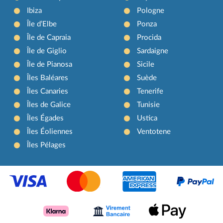
Ibiza
Pologne
Île d’Elbe
Ponza
Île de Capraia
Procida
Île de Giglio
Sardaigne
Île de Pianosa
Sicile
Îles Baléares
Suède
Îles Canaries
Tenerife
Îles de Galice
Tunisie
Îles Égades
Ustica
Îles Éoliennes
Ventotene
Îles Pélages