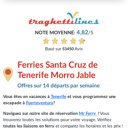
Philippe
82
/5
Très bon service, tout s'est bien 
Voir tous les avis
Ferries Santa Cruz de
Tenerife Morro Jable
Offres sur 14 départs par semaine
Vous êtes en vacances à
Tenerife
et vous programmez une
escapade à
Fuerteventura
?
Naviguez sur notre site de réservation
Mr Ferry
!
Vous
trouverez toutes les solutions pour votre voyage. Vérifiez
toutes les liaisons en ferry
et comparez les horaires et les prix !