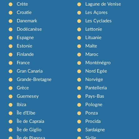
Crète
Lagune de Venise
Croatie
Les Açores
Danemark
Les Cyclades
Dodécanèse
Lettonie
Espagne
Lituanie
Estonie
Malte
Finlande
Maroc
France
Monténégro
Gran Canaria
Nord Egée
Grande-Bretagne
Norvège
Grèce
Pantelleria
Guernesey
Pays-Bas
Ibiza
Pologne
Île d’Elbe
Ponza
Île de Capraia
Procida
Île de Giglio
Sardaigne
Île de Pianosa
Sicile