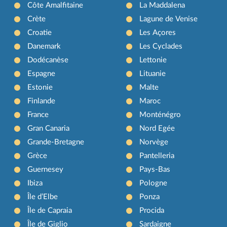
Côte Amalfitaine
La Maddalena
Crète
Lagune de Venise
Croatie
Les Açores
Danemark
Les Cyclades
Dodécanèse
Lettonie
Espagne
Lituanie
Estonie
Malte
Finlande
Maroc
France
Monténégro
Gran Canaria
Nord Egée
Grande-Bretagne
Norvège
Grèce
Pantelleria
Guernesey
Pays-Bas
Ibiza
Pologne
Île d’Elbe
Ponza
Île de Capraia
Procida
Île de Giglio
Sardaigne