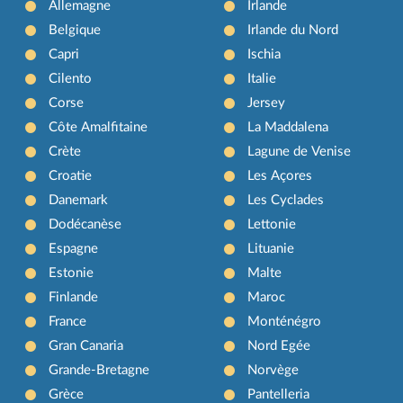
Allemagne
Irlande
Belgique
Irlande du Nord
Capri
Ischia
Cilento
Italie
Corse
Jersey
Côte Amalfitaine
La Maddalena
Crète
Lagune de Venise
Croatie
Les Açores
Danemark
Les Cyclades
Dodécanèse
Lettonie
Espagne
Lituanie
Estonie
Malte
Finlande
Maroc
France
Monténégro
Gran Canaria
Nord Egée
Grande-Bretagne
Norvège
Grèce
Pantelleria