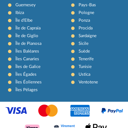
Guernesey
Pays-Bas
Ibiza
Pologne
Île d’Elbe
Ponza
Île de Capraia
Procida
Île de Giglio
Sardaigne
Île de Pianosa
Sicile
Îles Baléares
Suède
Îles Canaries
Tenerife
Îles de Galice
Tunisie
Îles Égades
Ustica
Îles Éoliennes
Ventotene
Îles Pélages