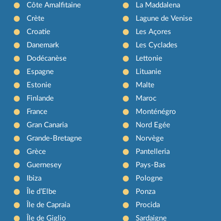
Côte Amalfitaine
La Maddalena
Crète
Lagune de Venise
Croatie
Les Açores
Danemark
Les Cyclades
Dodécanèse
Lettonie
Espagne
Lituanie
Estonie
Malte
Finlande
Maroc
France
Monténégro
Gran Canaria
Nord Egée
Grande-Bretagne
Norvège
Grèce
Pantelleria
Guernesey
Pays-Bas
Ibiza
Pologne
Île d’Elbe
Ponza
Île de Capraia
Procida
Île de Giglio
Sardaigne