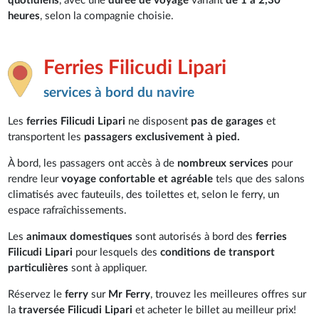
quotidiens
, avec une
durée de voyage
variant
de 1 à 2,30
heures
, selon la compagnie choisie.
Ferries Filicudi Lipari
services à bord du navire
Les
ferries Filicudi Lipari
ne disposent
pas de garages
et
transportent les
passagers exclusivement à pied.
À bord, les passagers ont accès à de
nombreux services
pour
rendre leur
voyage confortable et agréable
tels que des salons
climatisés avec fauteuils, des toilettes et, selon le ferry, un
espace rafraîchissements.
Les
animaux domestiques
sont autorisés à bord des
ferries
Filicudi Lipari
pour lesquels des
conditions de transport
particulières
sont à appliquer.
Réservez le
ferry
sur
Mr Ferry
, trouvez les meilleures offres sur
la
traversée Filicudi Lipari
et acheter le billet au meilleur prix!