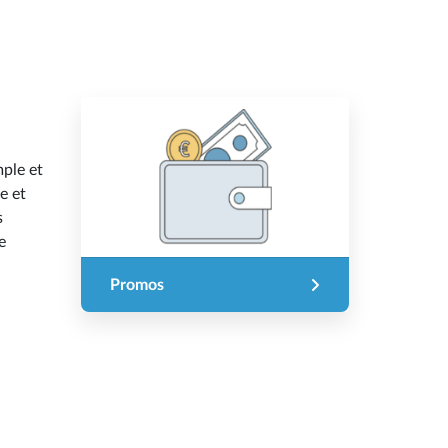
mple et
e et
s
e
Promos