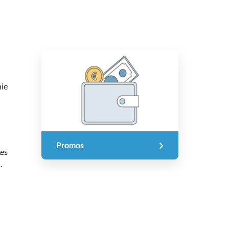
nie
Promos
Les
.