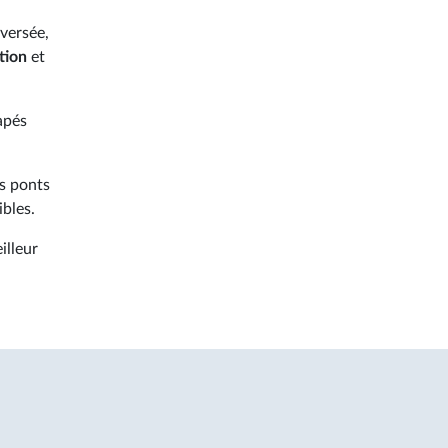
aversée,
tion
et
napés
es ponts
ibles.
illeur