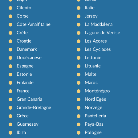
Cilento
Italie
Corse
Jersey
Côte Amalfitaine
La Maddalena
Crète
Lagune de Venise
Croatie
Les Açores
Danemark
Les Cyclades
Dodécanèse
Lettonie
Espagne
Lituanie
Estonie
Malte
Finlande
Maroc
France
Monténégro
Gran Canaria
Nord Egée
Grande-Bretagne
Norvège
Grèce
Pantelleria
Guernesey
Pays-Bas
Ibiza
Pologne