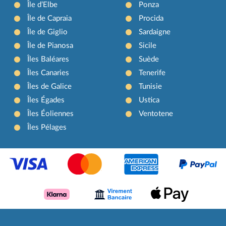
Île d’Elbe
Ponza
Île de Capraia
Procida
Île de Giglio
Sardaigne
Île de Pianosa
Sicile
Îles Baléares
Suède
Îles Canaries
Tenerife
Îles de Galice
Tunisie
Îles Égades
Ustica
Îles Éoliennes
Ventotene
Îles Pélages