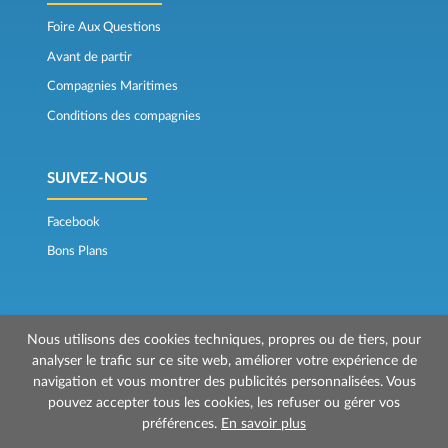
Foire Aux Questions
Avant de partir
Compagnies Maritimes
Conditions des compagnies
SUIVEZ-NOUS
Facebook
Bons Plans
Nous utilisons des cookies techniques, propres ou de tiers, pour
analyser le trafic sur ce site web, améliorer votre expérience de
navigation et vous montrer des publicités personnalisées. Vous
© 2026 Mr Ferry est géré par Prenotazioni24 s.r.l.
pouvez accepter tous les cookies, les refuser ou gérer vos
Siège social: Via Bonistallo, 50b - 50053 Empoli (FI)
préférences.
En savoir plus
Siège Opérationnel: Via Casa del Duca, 1 - 57037 Portoferraio (LI)
P.IVA/C.F./Iscr. Reg. Imp. CCIAA Liv. 01512130491 | Nr. REA CCIA FI - 699553