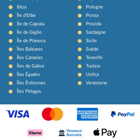
Ibiza
Pologne
Île d’Elbe
Ponza
Île de Capraia
Procida
Île de Giglio
Sardaigne
Île de Pianosa
Sicile
Îles Baléares
Suède
Îles Canaries
Tenerife
Îles de Galice
Tunisie
Îles Égades
Ustica
Îles Éoliennes
Ventotene
Îles Pélages