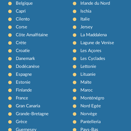
Belgique
Irlande du Nord
Capri
Ischia
Cilento
Italie
Corse
Jersey
Côte Amalfitaine
La Maddalena
Crète
Lagune de Venise
Croatie
Les Açores
Danemark
Les Cyclades
Dodécanèse
Lettonie
Espagne
Lituanie
Estonie
Malte
Finlande
Maroc
France
Monténégro
Gran Canaria
Nord Egée
Grande-Bretagne
Norvège
Grèce
Pantelleria
Guernesey
Pays-Bas