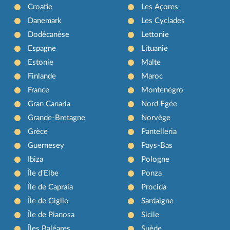
Croatie
Les Açores
Danemark
Les Cyclades
Dodécanèse
Lettonie
Espagne
Lituanie
Estonie
Malte
Finlande
Maroc
France
Monténégro
Gran Canaria
Nord Egée
Grande-Bretagne
Norvège
Grèce
Pantelleria
Guernesey
Pays-Bas
Ibiza
Pologne
Île d’Elbe
Ponza
Île de Capraia
Procida
Île de Giglio
Sardaigne
Île de Pianosa
Sicile
Îles Baléares
Suède