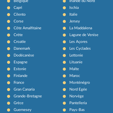
Belgique
Irlande du Nord
Capri
Ischia
Cilento
Italie
Corse
Jersey
Côte Amalfitaine
La Maddalena
Crète
Lagune de Venise
Croatie
Les Açores
Danemark
Les Cyclades
Dodécanèse
Lettonie
Espagne
Lituanie
Estonie
Malte
Finlande
Maroc
France
Monténégro
Gran Canaria
Nord Egée
Grande-Bretagne
Norvège
Grèce
Pantelleria
Guernesey
Pays-Bas