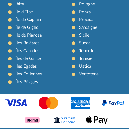
Ibiza
Pologne
Île d’Elbe
Ponza
Île de Capraia
Procida
Île de Giglio
Sardaigne
Île de Pianosa
Sicile
Îles Baléares
Suède
Îles Canaries
Tenerife
Îles de Galice
Tunisie
Îles Égades
Ustica
Îles Éoliennes
Ventotene
Îles Pélages