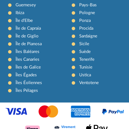
Guernesey
Pays-Bas
Ibiza
Pologne
Île d’Elbe
Ponza
Île de Capraia
Procida
Île de Giglio
Sardaigne
Île de Pianosa
Sicile
Îles Baléares
Suède
Îles Canaries
Tenerife
Îles de Galice
Tunisie
Îles Égades
Ustica
Îles Éoliennes
Ventotene
Îles Pélages