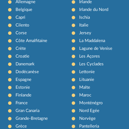
Allemagne
Irlande
Belgique
Irlande du Nord
Capri
Ischia
Cilento
Italie
Corse
Jersey
Côte Amalfitaine
La Maddalena
Crète
Lagune de Venise
Croatie
Les Açores
Danemark
Les Cyclades
Dodécanèse
Lettonie
Espagne
Lituanie
Estonie
Malte
Finlande
Maroc
France
Monténégro
Gran Canaria
Nord Egée
Grande-Bretagne
Norvège
Grèce
Pantelleria