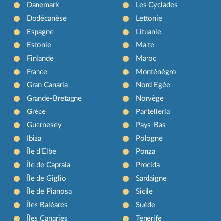
Danemark
Les Cyclades
Dodécanèse
Lettonie
Espagne
Lituanie
Estonie
Malte
Finlande
Maroc
France
Monténégro
Gran Canaria
Nord Egée
Grande-Bretagne
Norvège
Grèce
Pantelleria
Guernesey
Pays-Bas
Ibiza
Pologne
Île d’Elbe
Ponza
Île de Capraia
Procida
Île de Giglio
Sardaigne
Île de Pianosa
Sicile
Îles Baléares
Suède
Îles Canaries
Tenerife