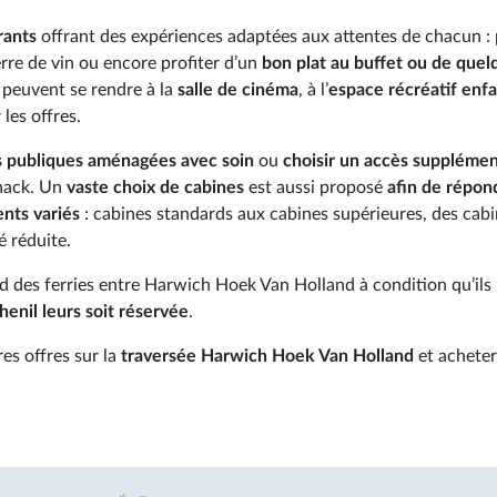
rants
offrant des expériences adaptées aux attentes de chacun :
erre de vin ou encore profiter d’un
bon plat au buffet ou de quel
s peuvent se rendre à la
salle de cinéma
, à l’
espace récréatif enf
les offres.
s publiques aménagées avec soin
ou
choisir un accès supplémen
snack. Un
vaste choix de cabines
est aussi proposé
afin de répon
ents variés
: cabines standards aux cabines supérieures, des cab
é réduite.
 des ferries entre Harwich Hoek Van Holland à condition qu’ils 
henil leurs soit réservée
.
res offres sur la
traversée Harwich Hoek Van Holland
et acheter 