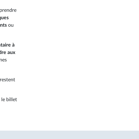
 prendre
ques
ants
ou
taire à
dre aux
ines
restent
le billet