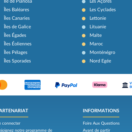
Île de Pianosa
Les Açores
Îles Baléares
Les Cyclades
Îles Canaries
Lettonie
Îles de Galice
Lituanie
Îles Égades
Malte
Îles Éoliennes
Maroc
Îles Pélages
Monténégro
Îles Sporades
Nord Egée
ARTENARIAT
INFORMATIONS
e connecter
Foire Aux Questions
ejoignez notre programme de
Avant de partir