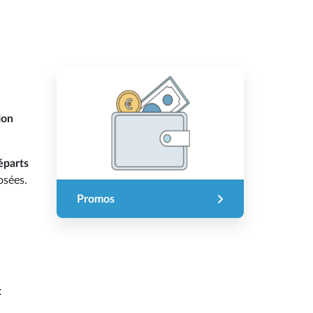
ion
éparts
osées.
Promos
t