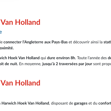
 Van Holland
e
de
connecter l’Angleterre aux Pays-Bas
et découvrir ainsi la
stat
oximité.
rwich Hoek Van Holland
qui
dure environ 8h
. Toute l’année des
d
t de nuit.
En moyenne,
jusqu’à 2 traversées par jour
sont prop
 Van Holland
on Harwich Hoek Van Holland
, disposant de
garages
et du
confor