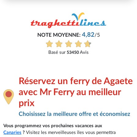
Philippe
/5
Très bon service, tout s'est bien pas
Voir tous les avis
Réservez un ferry de Agaete
avec Mr Ferry au meilleur
prix
Choisissez la meilleure offre et économisez
Vous programmez vos prochaines vacances aux
Canaries
?
Visitez les merveilleuses îles vous permettra