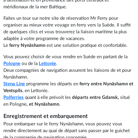
à destination et en provenance des ports centraux et
méridionaux de la mer Baltique.
Faites un tour sur notre site de réservation Mr Ferry pour
organiser au mieux votre voyage en ferry vers la Suède. Il suffit
de quelques clics et vous trouverez la liaison maritime la plus
adaptée à votre programme de vacances.
Le
ferry Nynäshamn
est une solution pratique et confortable.
Vous pouvez choisir de vous rendre en Suède en partant de la
Pologne
ou de la
Lettonie
.
Deux compagnies de navigation assurent les liaisons de et pour
Nynäshamn.
Stena Line
programme les départs en
ferry entre Nynäshamn et
Ventspils
, en Lettonie.
Polferries
quant à elle prévoit les
départs entre Gdansk,
situé
en Pologne
, et Nynäshamn
.
Enregistrement et embarquement
Pour embarquer sur le ferry Nynäshamn, vous pouvez vous
rendre directement au quai de départ sans passer par le guichet
de la compagnie de navigation concernée.