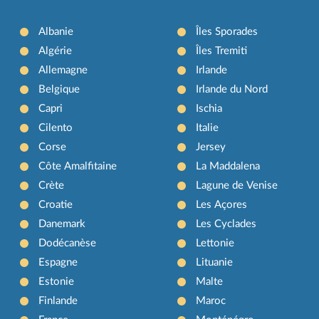
Albanie
Îles Sporades
Algérie
Îles Tremiti
Allemagne
Irlande
Belgique
Irlande du Nord
Capri
Ischia
Cilento
Italie
Corse
Jersey
Côte Amalfitaine
La Maddalena
Crète
Lagune de Venise
Croatie
Les Açores
Danemark
Les Cyclades
Dodécanèse
Lettonie
Espagne
Lituanie
Estonie
Malte
Finlande
Maroc