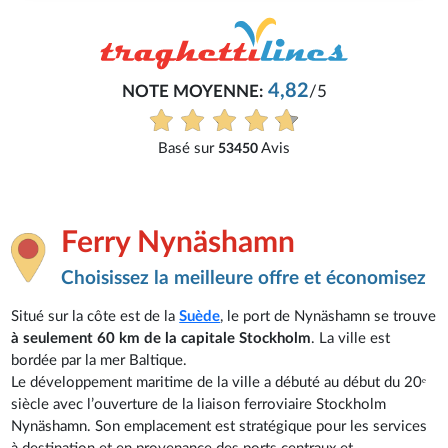
Philippe
4,82
/5
Très bon service, tout s'est bi
Voir tous les avis
vis
Ferry Nynäshamn
Choisissez la meilleure offre et économisez
Situé sur la côte est de la
Suède
, le port de Nynäshamn se trouve
à seulement 60 km de la capitale Stockholm
. La ville est
bordée par la mer Baltique.
Le développement maritime de la ville a débuté au début du 20ᵉ
siècle avec l’ouverture de la liaison ferroviaire Stockholm
Nynäshamn. Son emplacement est stratégique pour les services