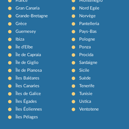
France
Monténégro
Gran Canaria
Nord Egée
Grande-Bretagne
Norvège
Grèce
Pantelleria
Guernesey
Pays-Bas
Ibiza
Pologne
Île d’Elbe
Ponza
Île de Capraia
Procida
Île de Giglio
Sardaigne
Île de Pianosa
Sicile
Îles Baléares
Suède
Îles Canaries
Tenerife
Îles de Galice
Tunisie
Îles Égades
Ustica
Îles Éoliennes
Ventotene
Îles Pélages