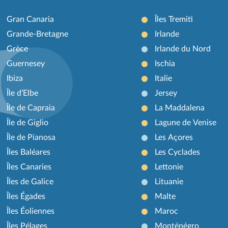
Gran Canaria
Îles Tremiti
Grande-Bretagne
Irlande
Grèce
Irlande du Nord
Guernesey
Ischia
Ibiza
Italie
Île d’Elbe
Jersey
Île de Capraia
La Maddalena
Île de Giglio
Lagune de Venise
Île de Pianosa
Les Açores
Îles Baléares
Les Cyclades
Îles Canaries
Lettonie
Îles de Galice
Lituanie
Îles Égades
Malte
Îles Éoliennes
Maroc
Îles Pélages
Monténégro