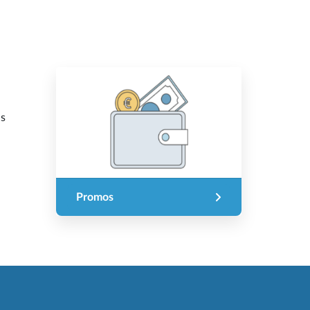
us
Promos