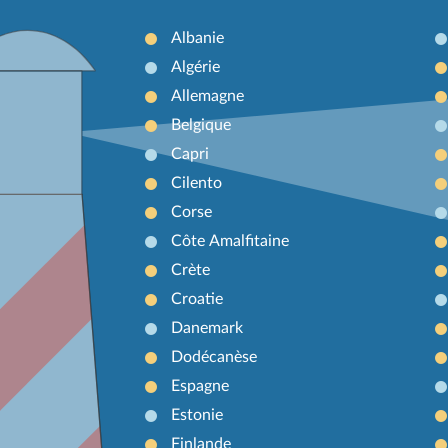
Albanie
Algérie
Allemagne
Belgique
Capri
Cilento
Corse
Côte Amalfitaine
Crète
Croatie
Danemark
Dodécanèse
Espagne
Estonie
Finlande