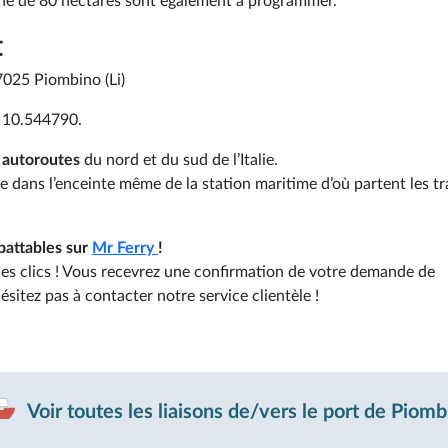
gne de 80 hectares sont également à programmer.
t
7025 Piombino (Li)
e 10.544790.
s autoroutes
du nord et du sud de l’Italie.
e dans l’enceinte même de la station maritime d’où partent les tr
battables sur
Mr Ferry
!
ques clics ! Vous recevrez une confirmation de votre demande de
ésitez pas à contacter notre service clientèle !
Voir toutes les liaisons de/vers le port de Piomb