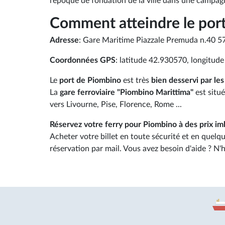
l’époque de fondation de la ville dans une campa
Comment atteindre le por
Adresse
: Gare Maritime Piazzale Premuda n.40 5
Coordonnées GPS
: latitude 42.930570, longitud
Le
port de Piombino
est très
bien desservi par le
La
gare ferroviaire "Piombino Marittima"
est situé
vers Livourne, Pise, Florence, Rome ...
Réservez votre ferry pour Piombino à des prix im
Acheter votre billet en toute sécurité et en quel
réservation par mail. Vous avez besoin d'aide ? N'h