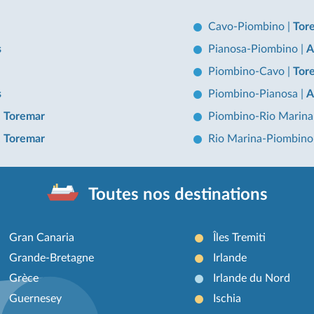
Cavo-Piombino
|
Tor
s
Pianosa-Piombino
|
A
Piombino-Cavo
|
Tor
s
Piombino-Pianosa
|
A
, Toremar
Piombino-Rio Marin
, Toremar
Rio Marina-Piombin
Toutes nos destinations
Gran Canaria
Îles Tremiti
Grande-Bretagne
Irlande
Grèce
Irlande du Nord
Guernesey
Ischia