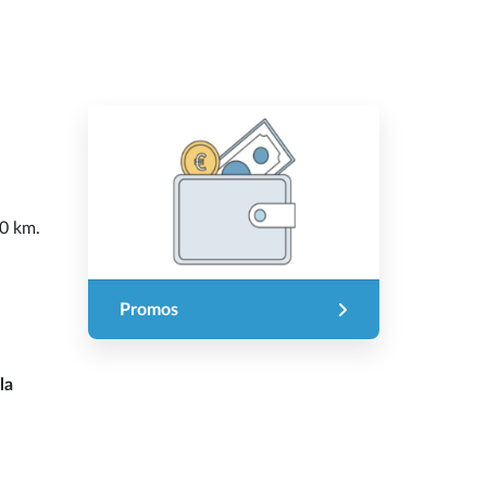
10 km.
Promos
la