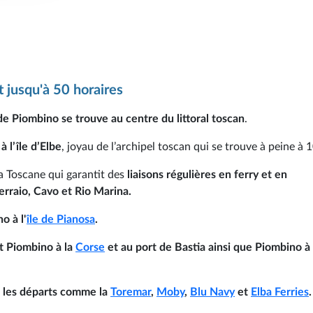
 jusqu'à 50 horaires
de Piombino se trouve au centre du littoral toscan
.
 à l’île d’Elbe
, joyau de l’archipel toscan qui se trouve à peine à 
a Toscane qui garantit des
liaisons régulières en ferry et en
erraio, Cavo et Rio Marina.
o à l'
île de Pianosa
.
t Piombino à la
Corse
et au port de Bastia ainsi que
Piombino à 
les départs comme la
Toremar
,
Moby
,
Blu Navy
et
Elba Ferries
.