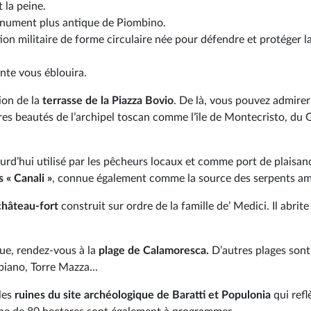
 la peine.
nument plus antique de Piombino.
ion militaire de forme circulaire née pour défendre et protéger la
nte vous éblouira.
ion de la
terrasse de la Piazza Bovio
. De là, vous pouvez admire
utres beautés de l’archipel toscan comme l’île de Montecristo, du G
ourd’hui utilisé par les pêcheurs locaux et comme port de plaisan
 « Canali »
, connue également comme la source des serpents a
château-fort
construit sur ordre de la famille de’ Medici. Il abrite
ue, rendez-vous à la
plage de Calamoresca.
D’autres plages sont
piano, Torre Mazza...
les
ruines du site archéologique de Baratti et Populonia
qui refl