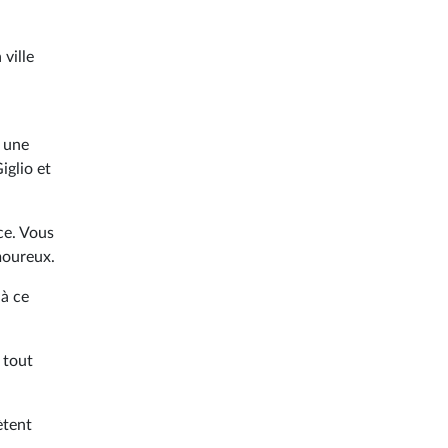
 ville
r une
iglio et
ce. Vous
moureux.
 à ce
 tout
ètent