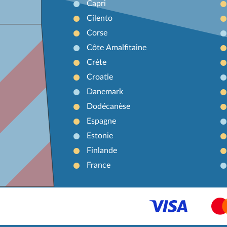
Capri
Cilento
Corse
Côte Amalfitaine
Crète
Croatie
Danemark
Dodécanèse
Espagne
Estonie
Finlande
France