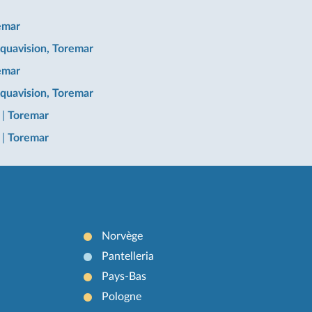
emar
quavision, Toremar
emar
quavision, Toremar
a
|
Toremar
o
|
Toremar
Norvège
Pantelleria
Pays-Bas
Pologne