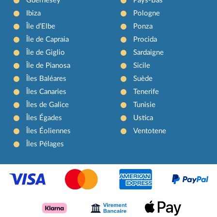
Guernesey
Pays-Bas
Ibiza
Pologne
Île d’Elbe
Ponza
Île de Capraia
Procida
Île de Giglio
Sardaigne
Île de Pianosa
Sicile
Îles Baléares
Suède
Îles Canaries
Tenerife
Îles de Galice
Tunisie
Îles Égades
Ustica
Îles Éoliennes
Ventotene
Îles Pélages