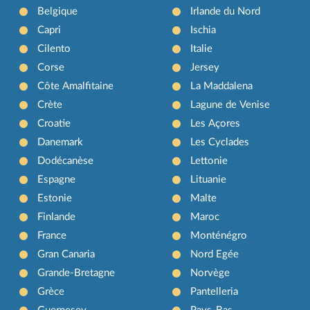
Belgique
Irlande du Nord
Capri
Ischia
Cilento
Italie
Corse
Jersey
Côte Amalfitaine
La Maddalena
Crète
Lagune de Venise
Croatie
Les Açores
Danemark
Les Cyclades
Dodécanèse
Lettonie
Espagne
Lituanie
Estonie
Malte
Finlande
Maroc
France
Monténégro
Gran Canaria
Nord Egée
Grande-Bretagne
Norvège
Grèce
Pantelleria