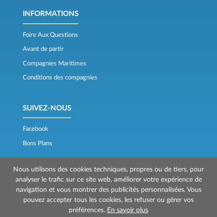
INFORMATIONS
Foire Aux Questions
Avant de partir
Compagnies Maritimes
Conditions des compagnies
SUIVEZ-NOUS
Facebook
Bons Plans
Nous utilisons des cookies techniques, propres ou de tiers, pour
analyser le trafic sur ce site web, améliorer votre expérience de
navigation et vous montrer des publicités personnalisées. Vous
pouvez accepter tous les cookies, les refuser ou gérer vos
préférences.
En savoir plus
© 2026 Mr Ferry est géré par Prenotazioni24 s.r.l.