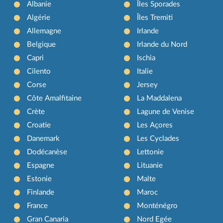
Albanie
Îles Sporades
Algérie
Îles Tremiti
Allemagne
Irlande
Belgique
Irlande du Nord
Capri
Ischia
Cilento
Italie
Corse
Jersey
Côte Amalfitaine
La Maddalena
Crète
Lagune de Venise
Croatie
Les Açores
Danemark
Les Cyclades
Dodécanèse
Lettonie
Espagne
Lituanie
Estonie
Malte
Finlande
Maroc
France
Monténégro
Gran Canaria
Nord Egée