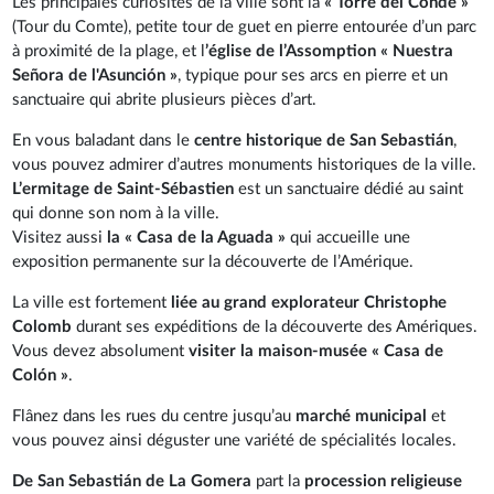
Les principales curiosités de la ville sont la
« Torre del Conde »
(Tour du Comte), petite tour de guet en pierre entourée d’un parc
à proximité de la plage, et l
’église de l’Assomption « Nuestra
Señora de l'Asunción »
, typique pour ses arcs en pierre et un
sanctuaire qui abrite plusieurs pièces d’art.
En vous baladant dans le
centre historique de San Sebastián
,
vous pouvez admirer d’autres monuments historiques de la ville.
L’ermitage de Saint-Sébastien
est un sanctuaire dédié au saint
qui donne son nom à la ville.
Visitez aussi
la « Casa de la Aguada »
qui accueille une
exposition permanente sur la découverte de l’Amérique.
La ville est fortement
liée au grand explorateur Christophe
Colomb
durant ses expéditions de la découverte des Amériques.
Vous devez absolument
visiter la maison-musée « Casa de
Colón »
.
Flânez dans les rues du centre jusqu’au
marché municipal
et
vous pouvez ainsi déguster une variété de spécialités locales.
De San Sebastián de La Gomera
part la
procession religieuse