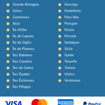
Grande-Bretagne
Norvège
Grèce
Pantelleria
Guernesey
Pays-Bas
Ibiza
Pologne
Île d’Elbe
Ponza
Île de Capraia
Procida
Île de Giglio
Sardaigne
Île de Pianosa
Sicile
Îles Baléares
Suède
Îles Canaries
Tenerife
Îles de Galice
Tunisie
Îles Égades
Ustica
Îles Éoliennes
Ventotene
Îles Pélages