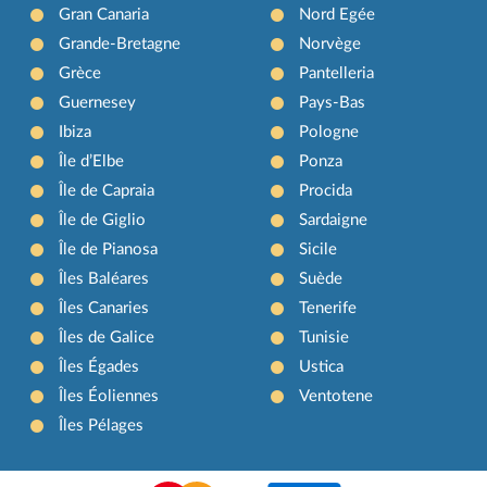
Gran Canaria
Nord Egée
Grande-Bretagne
Norvège
Grèce
Pantelleria
Guernesey
Pays-Bas
Ibiza
Pologne
Île d’Elbe
Ponza
Île de Capraia
Procida
Île de Giglio
Sardaigne
Île de Pianosa
Sicile
Îles Baléares
Suède
Îles Canaries
Tenerife
Îles de Galice
Tunisie
Îles Égades
Ustica
Îles Éoliennes
Ventotene
Îles Pélages