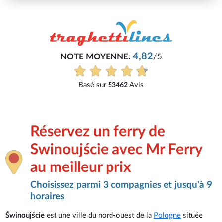
Philippe
4,82
:
/5
Très bon service, tout s'est
Voir tous les avi
Avis
2
Réservez un ferry de
Swinoujście avec Mr Ferry
au meilleur prix
Choisissez parmi 3 compagnies et jusqu'à 9
horaires
Świnoujście
est une ville du nord-ouest de la
Pologne
située