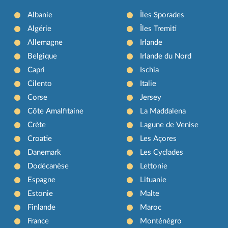
Albanie
Îles Sporades
Algérie
Îles Tremiti
Allemagne
Irlande
Belgique
Irlande du Nord
Capri
Ischia
Cilento
Italie
Corse
Jersey
Côte Amalfitaine
La Maddalena
Crète
Lagune de Venise
Croatie
Les Açores
Danemark
Les Cyclades
Dodécanèse
Lettonie
Espagne
Lituanie
Estonie
Malte
Finlande
Maroc
France
Monténégro