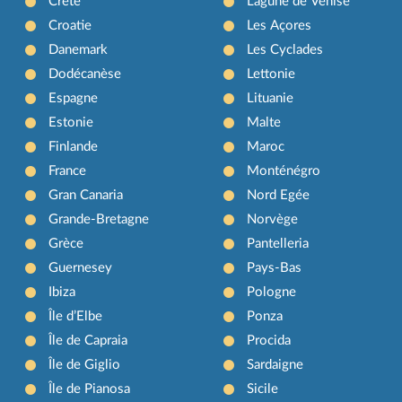
Crète
Lagune de Venise
Croatie
Les Açores
Danemark
Les Cyclades
Dodécanèse
Lettonie
Espagne
Lituanie
Estonie
Malte
Finlande
Maroc
France
Monténégro
Gran Canaria
Nord Egée
Grande-Bretagne
Norvège
Grèce
Pantelleria
Guernesey
Pays-Bas
Ibiza
Pologne
Île d’Elbe
Ponza
Île de Capraia
Procida
Île de Giglio
Sardaigne
Île de Pianosa
Sicile