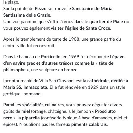
la plage.
Sur la pointe de
Pezzo
se trouve le
Sanctuaire de Maria
Santissima delle Grazie
.
Une vue panoramique s’offre à vous dans le
quartier de Piale
où
vous pouvez également
visiter l’église de Santa Croce
.
Après le tremblement de terre de 1908, une grande partie du
centre-ville fut reconstruit.
Dans le hameau de
Porticello
, en 1969 fut découverte
l’épave
d’un navire grec et d’autres trésors comme la « tête de
philosophe »
, une sculpture en bronze.
Incontournable de Villa San Giovanni est la
cathédrale, dédiée à
Maria SS. Immacolata.
Elle fut rénovée en 1929 dans un style
gothique- normand.
Parmi les
spécialités culinaires
, vous pouvez déguster divers
goûts de
miel
(orange, châtaigne..), le jambon «
Prosciutto
nero
», la
piparella
(confiserie typique à base d’amandes, miel et
épices). N’oublions pas les fameux
piments calabrais
.