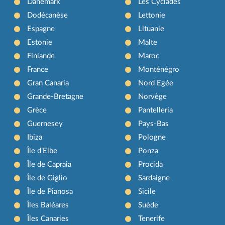
Danemark
Les Cyclades
Dodécanèse
Lettonie
Espagne
Lituanie
Estonie
Malte
Finlande
Maroc
France
Monténégro
Gran Canaria
Nord Egée
Grande-Bretagne
Norvège
Grèce
Pantelleria
Guernesey
Pays-Bas
Ibiza
Pologne
Île d’Elbe
Ponza
Île de Capraia
Procida
Île de Giglio
Sardaigne
Île de Pianosa
Sicile
Îles Baléares
Suède
Îles Canaries
Tenerife