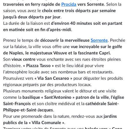
traversées en ferry rapide de
Procida
vers Sorrente
. Selon la
saison, vous avez le
choix entre trois départs par semaine
jusqu’à deux départs par jour
.
La durée de la liaison est
d’environ 40 minutes soit en partant
en matinée soit en fin d’après-midi
.
Prenez le temps de
découvrir la merveilleuse
Sorrente
. Perchée
sur la falaise, la ville vous offre une
vue incroyable sur le golfe
de Naples, le majestueux Vésuve et la fascinante Capri.
Son
vieux centre
vous enchante avec ses rues étroites pleines
d’histoire.
« Piazza Tasso »
est le lieu idéal pour vivre
l’atmosphère locale avec ses nombreux bars et restaurants.
Poursuivez vers
« Via San Cesareo »
pour déguster les produits
régionaux préparés par des producteurs locaux.
Plusieurs monuments religieux valent le détour et une visite
comme la
basilique « Sant’Antonino » patron de la ville
,
l’église
Saint-François
et son cloître médiéval et la
cathédrale Saint-
Philippe-et-Saint-Jacques
.
Pour une promenade dans la nature, rendez-vous aux
jardins
publics de la « Villa Comunale »
.