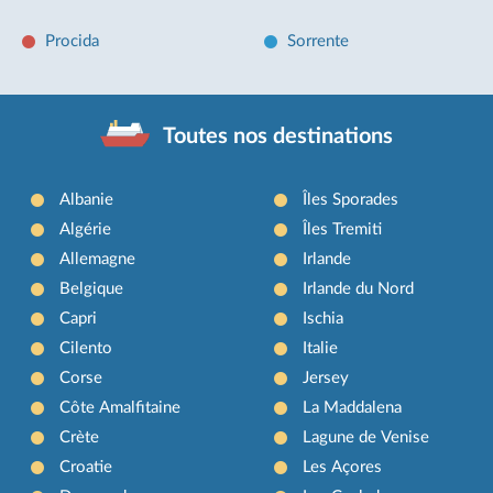
Procida
Sorrente
Toutes nos destinations
Albanie
Îles Sporades
Algérie
Îles Tremiti
Allemagne
Irlande
Belgique
Irlande du Nord
Capri
Ischia
Cilento
Italie
Corse
Jersey
Côte Amalfitaine
La Maddalena
Crète
Lagune de Venise
Croatie
Les Açores