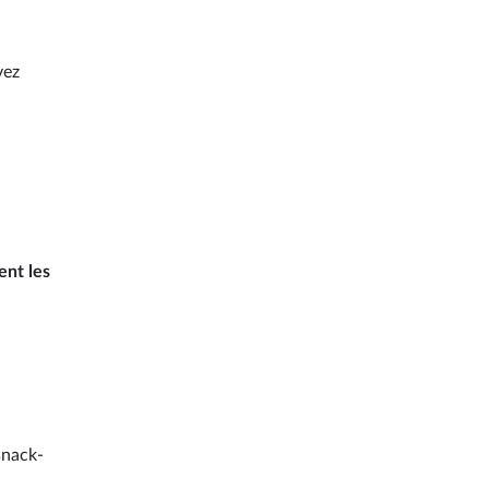
vez
ent les
snack-