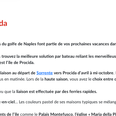
ida
és du golfe de Naples font partie de vos prochaines vacances dan
s
trouvez la meilleure solution par bateau reliant les merveilleus
st l’île de Procida.
 liaison au départ de
Sorrente
vers Procida d’avril à mi-octobre
.
s en matinée. Lors de la
haute saison
, vous avez le
choix entre 
u que la
liaison est effectuée par des ferries rapides.
-en-ciel
… Les couleurs pastel de ses maisons typiques se mélan
s de l’île
comme le
Palais Montefusco
,
l’église « Maria della P