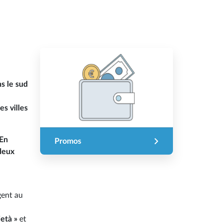
s le sud
es villes
En
Promos
deux
gent au
ietà »
et