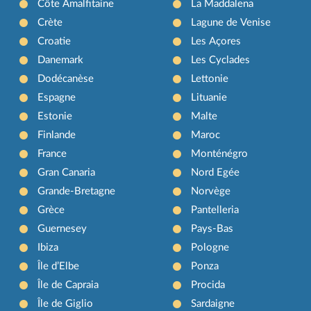
Côte Amalfitaine
La Maddalena
Crète
Lagune de Venise
Croatie
Les Açores
Danemark
Les Cyclades
Dodécanèse
Lettonie
Espagne
Lituanie
Estonie
Malte
Finlande
Maroc
France
Monténégro
Gran Canaria
Nord Egée
Grande-Bretagne
Norvège
Grèce
Pantelleria
Guernesey
Pays-Bas
Ibiza
Pologne
Île d’Elbe
Ponza
Île de Capraia
Procida
Île de Giglio
Sardaigne