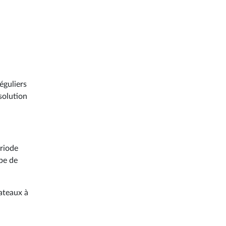
éguliers
solution
ériode
ype de
bateaux à