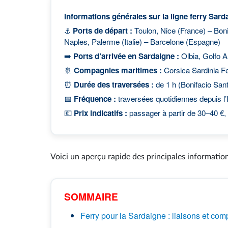
Informations générales sur la ligne ferry Sard
⚓
Ports de départ :
Toulon, Nice (France) – Boni
Naples, Palerme (Italie) – Barcelone (Espagne)
➡️
Ports d’arrivée en Sardaigne :
Olbia, Golfo Ar
🚢
Compagnies maritimes :
Corsica Sardinia Fe
⏰
Durée des traversées :
de 1 h (Bonifacio Sant
📅
Fréquence :
traversées quotidiennes depuis l’I
💶
Prix indicatifs :
passager à partir de 30–40 €, 
Voici un aperçu rapide des principales information
SOMMAIRE
Ferry pour la Sardaigne : liaisons et co