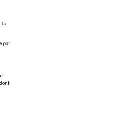
 la
e par
res
 dont