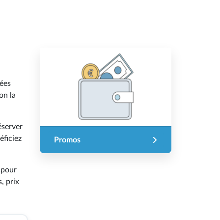
sées
on la
éserver
éficiez
Promos
 pour
, prix