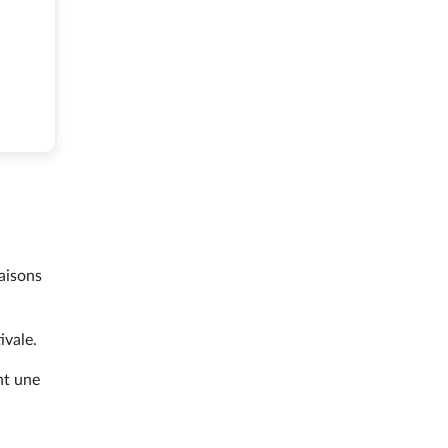
iaisons
ivale.
nt une