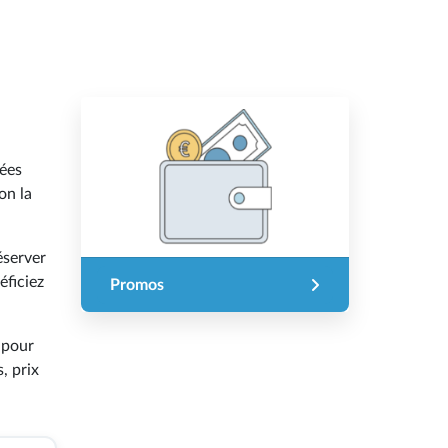
sées
on la
éserver
éficiez
Promos
 pour
, prix