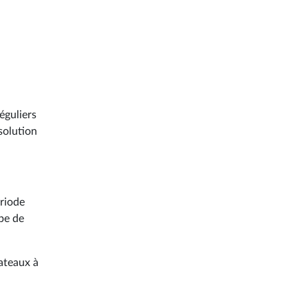
éguliers
solution
ériode
ype de
bateaux à