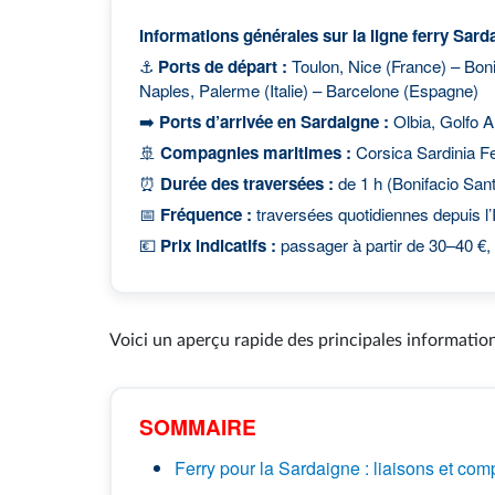
Informations générales sur la ligne ferry Sard
⚓
Ports de départ :
Toulon, Nice (France) – Boni
Naples, Palerme (Italie) – Barcelone (Espagne)
➡️
Ports d’arrivée en Sardaigne :
Olbia, Golfo Ar
🚢
Compagnies maritimes :
Corsica Sardinia Fe
⏰
Durée des traversées :
de 1 h (Bonifacio Sant
📅
Fréquence :
traversées quotidiennes depuis l’I
💶
Prix indicatifs :
passager à partir de 30–40 €, 
Voici un aperçu rapide des principales information
SOMMAIRE
Ferry pour la Sardaigne : liaisons et co