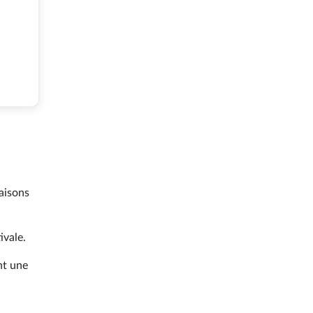
iaisons
ivale.
nt une