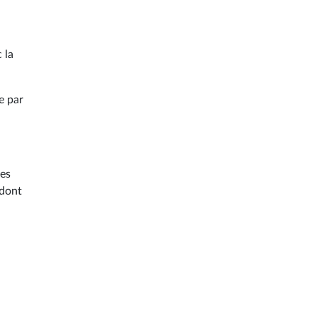
 la
e par
res
 dont