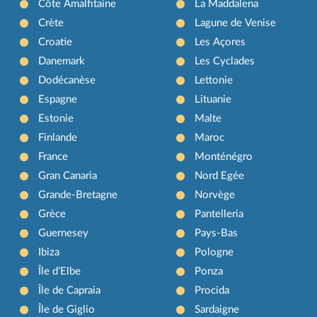
Côte Amalfitaine
La Maddalena
Crète
Lagune de Venise
Croatie
Les Açores
Danemark
Les Cyclades
Dodécanèse
Lettonie
Espagne
Lituanie
Estonie
Malte
Finlande
Maroc
France
Monténégro
Gran Canaria
Nord Egée
Grande-Bretagne
Norvège
Grèce
Pantelleria
Guernesey
Pays-Bas
Ibiza
Pologne
Île d’Elbe
Ponza
Île de Capraia
Procida
Île de Giglio
Sardaigne