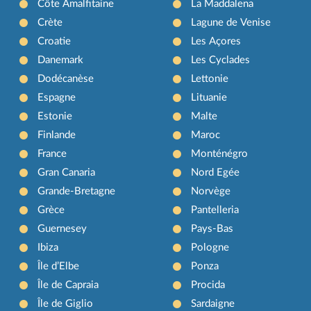
Côte Amalfitaine
La Maddalena
Crète
Lagune de Venise
Croatie
Les Açores
Danemark
Les Cyclades
Dodécanèse
Lettonie
Espagne
Lituanie
Estonie
Malte
Finlande
Maroc
France
Monténégro
Gran Canaria
Nord Egée
Grande-Bretagne
Norvège
Grèce
Pantelleria
Guernesey
Pays-Bas
Ibiza
Pologne
Île d’Elbe
Ponza
Île de Capraia
Procida
Île de Giglio
Sardaigne