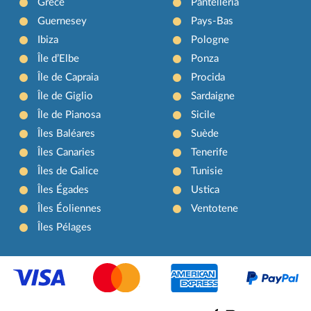
Grèce
Pantelleria
Guernesey
Pays-Bas
Ibiza
Pologne
Île d’Elbe
Ponza
Île de Capraia
Procida
Île de Giglio
Sardaigne
Île de Pianosa
Sicile
Îles Baléares
Suède
Îles Canaries
Tenerife
Îles de Galice
Tunisie
Îles Égades
Ustica
Îles Éoliennes
Ventotene
Îles Pélages