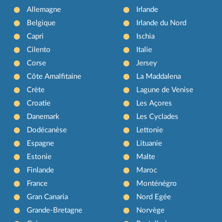
Allemagne
Irlande
Belgique
Irlande du Nord
Capri
Ischia
Cilento
Italie
Corse
Jersey
Côte Amalfitaine
La Maddalena
Crète
Lagune de Venise
Croatie
Les Açores
Danemark
Les Cyclades
Dodécanèse
Lettonie
Espagne
Lituanie
Estonie
Malte
Finlande
Maroc
France
Monténégro
Gran Canaria
Nord Egée
Grande-Bretagne
Norvège