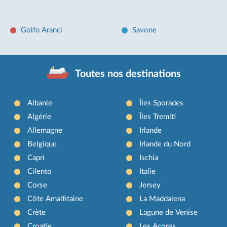
Golfo Aranci
Savone
Toutes nos destinations
Albanie
Îles Sporades
Algérie
Îles Tremiti
Allemagne
Irlande
Belgique
Irlande du Nord
Capri
Ischia
Cilento
Italie
Corse
Jersey
Côte Amalfitaine
La Maddalena
Crète
Lagune de Venise
Croatie
Les Açores