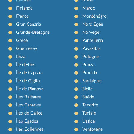
Estonie
Malte
Finlande
Maroc
France
Monténégro
Gran Canaria
Nord Egée
Grande-Bretagne
Norvège
Grèce
Pantelleria
Guernesey
Pays-Bas
Ibiza
Pologne
Île d’Elbe
Ponza
Île de Capraia
Procida
Île de Giglio
Sardaigne
Île de Pianosa
Sicile
Îles Baléares
Suède
Îles Canaries
Tenerife
Îles de Galice
Tunisie
Îles Égades
Ustica
Îles Éoliennes
Ventotene