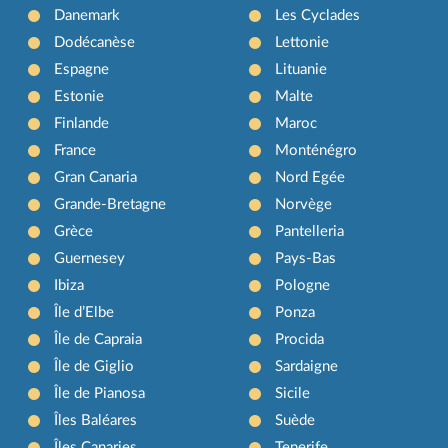
Danemark
Les Cyclades
Dodécanèse
Lettonie
Espagne
Lituanie
Estonie
Malte
Finlande
Maroc
France
Monténégro
Gran Canaria
Nord Egée
Grande-Bretagne
Norvège
Grèce
Pantelleria
Guernesey
Pays-Bas
Ibiza
Pologne
Île d’Elbe
Ponza
Île de Capraia
Procida
Île de Giglio
Sardaigne
Île de Pianosa
Sicile
Îles Baléares
Suède
Îles Canaries
Tenerife