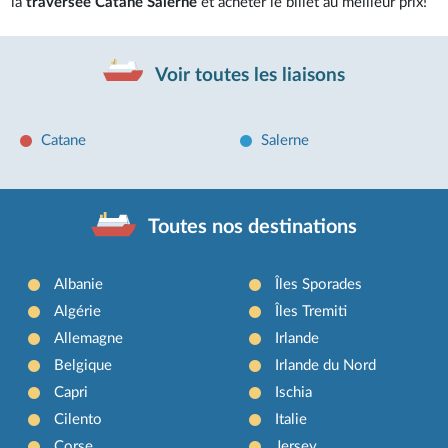
la
traversée Catane Salerne
et acheter le billet au meilleur prix!
Voir toutes les liaisons
Catane
Salerne
Toutes nos destinations
Albanie
Îles Sporades
Algérie
Îles Tremiti
Allemagne
Irlande
Belgique
Irlande du Nord
Capri
Ischia
Cilento
Italie
Corse
Jersey