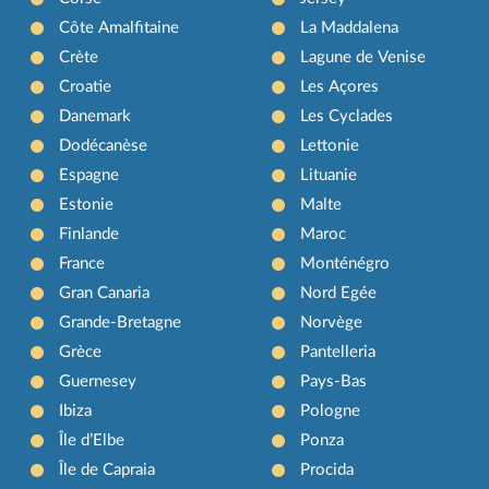
Côte Amalfitaine
La Maddalena
Crète
Lagune de Venise
Croatie
Les Açores
Danemark
Les Cyclades
Dodécanèse
Lettonie
Espagne
Lituanie
Estonie
Malte
Finlande
Maroc
France
Monténégro
Gran Canaria
Nord Egée
Grande-Bretagne
Norvège
Grèce
Pantelleria
Guernesey
Pays-Bas
Ibiza
Pologne
Île d’Elbe
Ponza
Île de Capraia
Procida