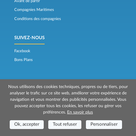
Avant de partir
Compagnies Maritimes
Conditions des compagnies
SUIVEZ-NOUS
Facebook
Bons Plans
Nous utilisons des cookies techniques, propres ou de tiers, pour
analyser le trafic sur ce site web, améliorer votre expérience de
navigation et vous montrer des publicités personnalisées. Vous
© 2026 Mr Ferry est géré par Prenotazioni24 s.r.l.
pouvez accepter tous les cookies, les refuser ou gérer vos
Siège social: Via Bonistallo, 50b - 50053 Empoli (FI)
préférences.
En savoir plus
Siège Opérationnel: Via Casa del Duca, 1 - 57037 Portoferraio (LI)
P.IVA/C.F./Iscr. Reg. Imp. CCIAA Liv. 01512130491 | Nr. REA CCIA FI - 699553
Ok, accepter
Tout refuser
Personnaliser
Aut.Amm.Prov. LI n 1819 del 16/01/06 - Fondo Garanzia Viaggi ASSIMUTUA
Fideiussione N° 026004