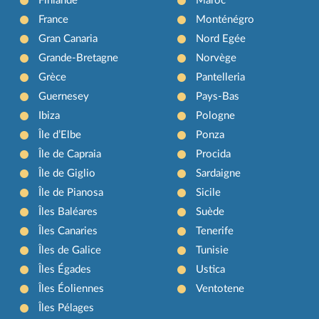
Finlande
Maroc
France
Monténégro
Gran Canaria
Nord Egée
Grande-Bretagne
Norvège
Grèce
Pantelleria
Guernesey
Pays-Bas
Ibiza
Pologne
Île d’Elbe
Ponza
Île de Capraia
Procida
Île de Giglio
Sardaigne
Île de Pianosa
Sicile
Îles Baléares
Suède
Îles Canaries
Tenerife
Îles de Galice
Tunisie
Îles Égades
Ustica
Îles Éoliennes
Ventotene
Îles Pélages