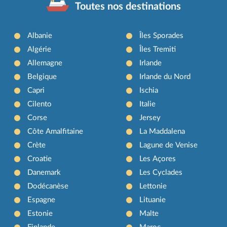
Toutes nos destinations
Albanie
Îles Sporades
Algérie
Îles Tremiti
Allemagne
Irlande
Belgique
Irlande du Nord
Capri
Ischia
Cilento
Italie
Corse
Jersey
Côte Amalfitaine
La Maddalena
Crète
Lagune de Venise
Croatie
Les Açores
Danemark
Les Cyclades
Dodécanèse
Lettonie
Espagne
Lituanie
Estonie
Malte