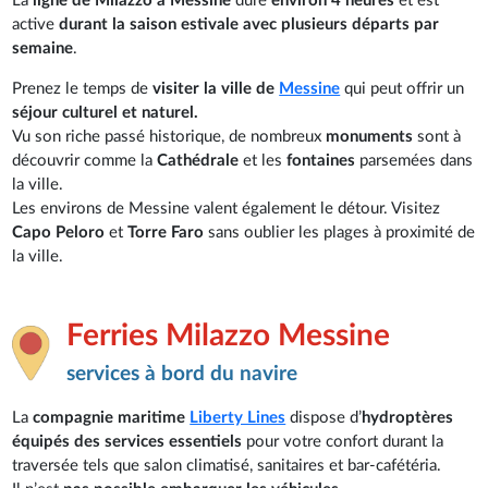
La
ligne de Milazzo à Messine
dure
environ 4 heures
et est
active
durant la saison estivale avec plusieurs départs par
semaine
.
Prenez le temps de
visiter la ville de
Messine
qui peut offrir un
séjour culturel et naturel.
Vu son riche passé historique, de nombreux
monuments
sont à
découvrir comme la
Cathédrale
et les
fontaines
parsemées dans
la ville.
Les environs de Messine valent également le détour. Visitez
Capo Peloro
et
Torre Faro
sans oublier les plages à proximité de
la ville.
Ferries Milazzo Messine
services à bord du navire
La
compagnie maritime
Liberty Lines
dispose d’
hydroptères
équipés des services essentiels
pour votre confort durant la
traversée tels que salon climatisé, sanitaires et bar-cafétéria.