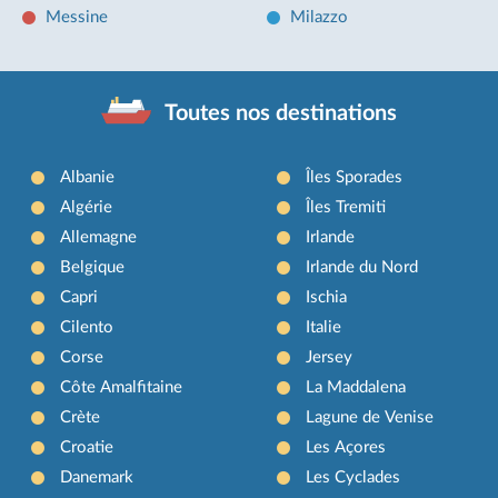
Messine
Milazzo
Toutes nos destinations
Albanie
Îles Sporades
Algérie
Îles Tremiti
Allemagne
Irlande
Belgique
Irlande du Nord
Capri
Ischia
Cilento
Italie
Corse
Jersey
Côte Amalfitaine
La Maddalena
Crète
Lagune de Venise
Croatie
Les Açores
Danemark
Les Cyclades