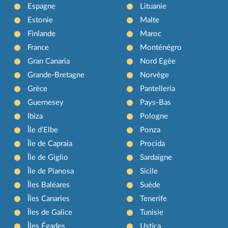
Espagne
Lituanie
Estonie
Malte
Finlande
Maroc
France
Monténégro
Gran Canaria
Nord Egée
Grande-Bretagne
Norvège
Grèce
Pantelleria
Guernesey
Pays-Bas
Ibiza
Pologne
Île d’Elbe
Ponza
Île de Capraia
Procida
Île de Giglio
Sardaigne
Île de Pianosa
Sicile
Îles Baléares
Suède
Îles Canaries
Tenerife
Îles de Galice
Tunisie
Îles Égades
Ustica