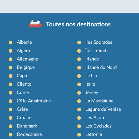
Toutes nos destinations
Albanie
Îles Sporades
Algérie
Îles Tremiti
Allemagne
Irlande
Belgique
Irlande du Nord
Capri
Ischia
Cilento
Italie
Corse
Jersey
Côte Amalfitaine
La Maddalena
Crète
Lagune de Venise
Croatie
Les Açores
Danemark
Les Cyclades
Dodécanèse
Lettonie