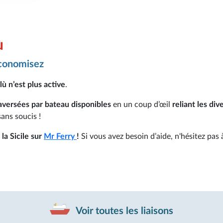
ù
économisez
ù n’est plus active
.
raversées par bateau disponibles
en un coup d’œil
reliant les div
sans soucis !
 la Sicile sur
Mr Ferry
!
Si vous avez besoin d’aide, n'hésitez pas 
Voir toutes les liaisons