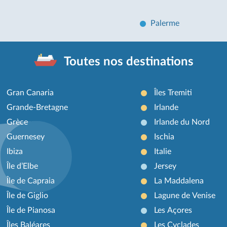
Palerme
Toutes nos destinations
Gran Canaria
Îles Tremiti
Grande-Bretagne
Irlande
Grèce
Irlande du Nord
Guernesey
Ischia
Ibiza
Italie
Île d’Elbe
Jersey
Île de Capraia
La Maddalena
Île de Giglio
Lagune de Venise
Île de Pianosa
Les Açores
Îles Baléares
Les Cyclades