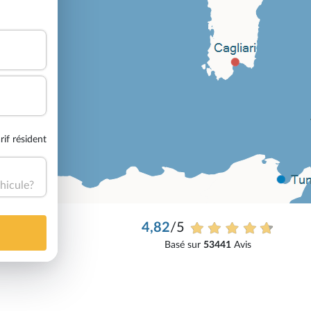
rif résident
hicule?
4,82
/5
Basé sur
53441
Avis