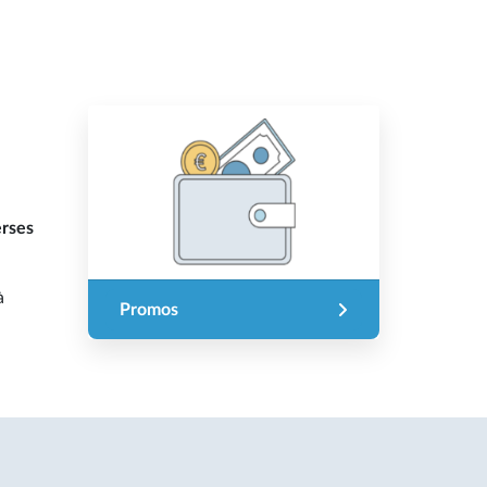
erses
à
Promos