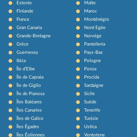
Estonie
Malte
Finlande
Maroc
France
Monténégro
Gran Canaria
Nord Egée
Grande-Bretagne
Norvège
Grèce
Pantelleria
Guernesey
Pays-Bas
Ibiza
Pologne
Île d’Elbe
Ponza
Île de Capraia
Procida
Île de Giglio
Sardaigne
Île de Pianosa
Sicile
Îles Baléares
Suède
Îles Canaries
Tenerife
Îles de Galice
Tunisie
Îles Égades
Ustica
Îles Éoliennes
Ventotene